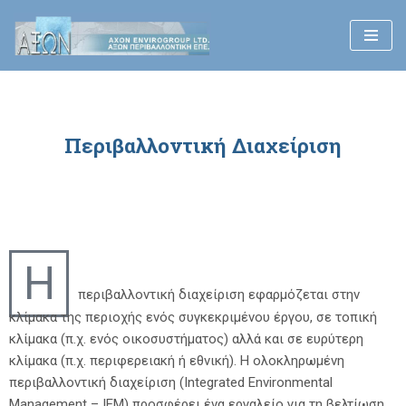
Μεταπηδήστε
στο
περιεχόμενο
Περιβαλλοντική Διαχείριση
Η
περιβαλλοντική διαχείριση εφαρμόζεται στην
κλίμακα της περιοχής ενός συγκεκριμένου έργου, σε τοπική
κλίμακα (π.χ. ενός οικοσυστήματος) αλλά και σε ευρύτερη
κλίμακα (π.χ. περιφερειακή ή εθνική). Η ολοκληρωμένη
περιβαλλοντική διαχείριση (Integrated Environmental
Management – ΙΕΜ) προσφέρει ένα εργαλείο για τη βελτίωση