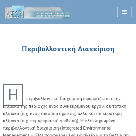
Μεταπηδήστε
στο
περιεχόμενο
Περιβαλλοντική Διαχείριση
Η
περιβαλλοντική διαχείριση εφαρμόζεται στην
κλίμακα της περιοχής ενός συγκεκριμένου έργου, σε τοπική
κλίμακα (π.χ. ενός οικοσυστήματος) αλλά και σε ευρύτερη
κλίμακα (π.χ. περιφερειακή ή εθνική). Η ολοκληρωμένη
περιβαλλοντική διαχείριση (Integrated Environmental
Management – ΙΕΜ) προσφέρει ένα εργαλείο για τη βελτίωση