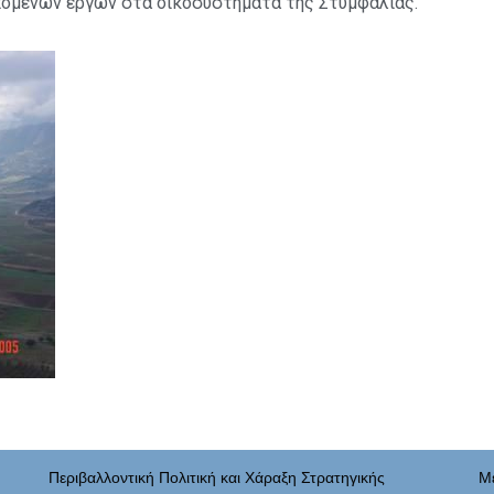
πόμενων έργων στα οικοσυστήματα της Στυμφαλίας.
Περιβαλλοντική Πολιτική και Χάραξη Στρατηγικής
Μ