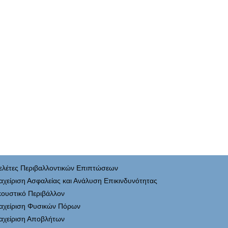
ελέτες Περιβαλλοντικών Επιπτώσεων
αχείριση Ασφαλείας και Ανάλυση Επικινδυνότητας
κουστικό Περιβάλλον
ιαχείριση Φυσικών Πόρων
ιαχείριση Αποβλήτων